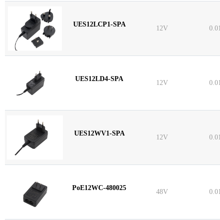
UES12LCP1-SPA
12V
0.0
UES12LD4-SPA
12V
0.0
UES12WV1-SPA
12V
0.0
PoE12WC-480025
48V
0.0