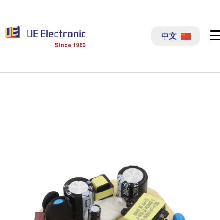
跳
过
中文
内
容