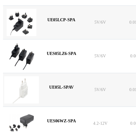
UE05LCP-SPA
5V/6V
0.0
UES05LZ6-SPA
5V/6V
0.
UE05L-SPAV
5V/6V
0.0
UES06WZ-SPA
4.2-12V
0.