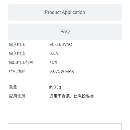
Product Application
FAQ
输入电压
90-264VAC
工
输入电流
0.5A
储
输出电压范围
±5%
湿
待机功耗
0.075W MAX
平
重量
约33g
机
应用场所
适用于资讯、信息设备类
安