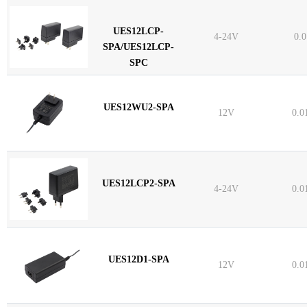
UES12LCP-
4-24V
0.
SPA/UES12LCP-
SPC
UES12WU2-SPA
12V
0.0
UES12LCP2-SPA
4-24V
0.0
UES12D1-SPA
12V
0.0