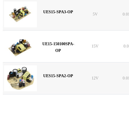
UES15-SPA3-OP
5V
0.0
UE15-150100SPA-
15V
0.
OP
UES15-SPA2-OP
12V
0.0