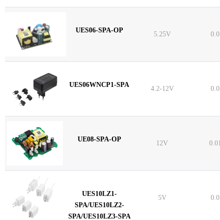
UES06-SPA-OP
5.25V
0.
UES06WNCP1-SPA
4.2-12V
0.
UE08-SPA-OP
12V
0.0
UES10LZ1-
5V
0.
SPA/UES10LZ2-
SPA/UES10LZ3-SPA