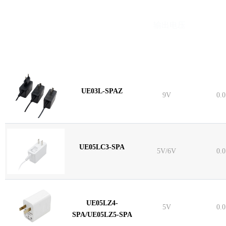
型号
输出电压
UE03L-SPAZ
9V
0.
UE05LC3-SPA
5V/6V
0.
UE05LZ4-
5V
0.
SPA/UE05LZ5-SPA