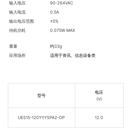
输入电压
90-264VAC
工
输入电流
0.5A
储
输出电压范围
±5%
湿
待机功耗
0.075W MAX
平
重量
约33g
机
应用场所
适用于资讯、信息设备类
安
电压
型号
(V)
UES15-120YYYSPA2-OP
12.0