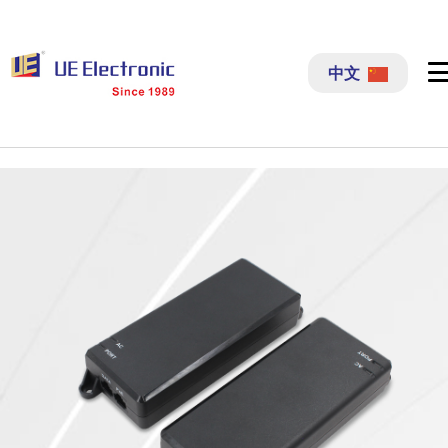
跳
过
中文
内
容