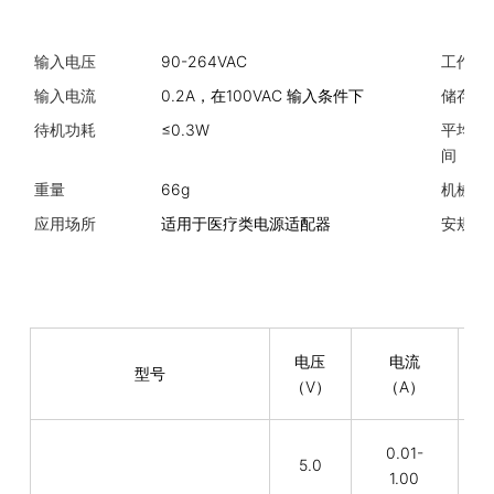
输入电压
90-264VAC
工作温
输入电流
0.2A，在100VAC 输入条件下
储存温
待机功耗
≤0.3W
平均故
间
重量
66g
机械规
应用场所
适用于医疗类电源适配器
安规标
电压
电流
型号
（V）
（A）
0.01-
5.0
5
1.00