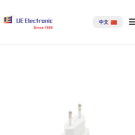
跳
过
中文
内
容