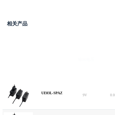
相关产品
型号
输出电压
UE03L-SPAZ
9V
0.