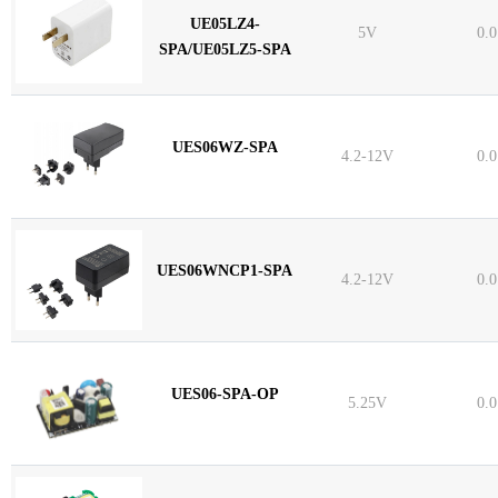
UE05LZ4-
5V
0.
SPA/UE05LZ5-SPA
UES06WZ-SPA
4.2-12V
0.
UES06WNCP1-SPA
4.2-12V
0.
UES06-SPA-OP
5.25V
0.