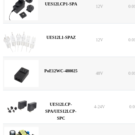
UES12LCP1-SPA
12V
0.0
UES12L1-SPAZ
12V
0.0
PoE12WC-480025
48V
0.0
UES12LCP-
4-24V
0.
SPA/UES12LCP-
SPC