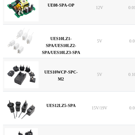
UE08-SPA-OP
12V
0.0
UES10LZ1-
5V
0.
SPA/UES10LZ2-
SPA/UES10LZ3-SPA
UES10WCP-SPC-
5V
0.1
M2
UES12LZ5-SPA
15V/19V
0.