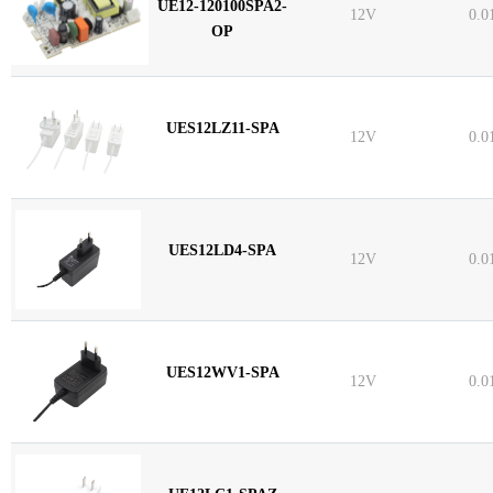
UE12-120100SPA2-
12V
0.0
OP
UES12LZ11-SPA
12V
0.0
UES12LD4-SPA
12V
0.0
UES12WV1-SPA
12V
0.0