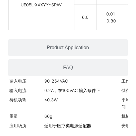
UE05L-XXXYYYSPAV
0.01-
6.0
4
0.80
Product Application
FAQ
输入电压
90-264VAC
工作温
输入电流
0.2A，在100VAC 输入条件下
储存温
待机功耗
≤0.3W
平均故
间
重量
66g
机械规
应用场所
适用于医疗类电源适配器
安规标