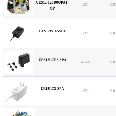
UES12-120100SPA1-
12V
0.0
OP
UES12WU2-SPA
12V
0.0
UES12LCP2-SPA
4-24V
0.0
UE12LC2-SPA
12V
0.0