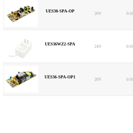
UES30-SPA-OP
20V
0.0
UES36WZ2-SPA
24V
0.0
UES36-SPA-OP1
20V
0.0