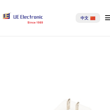
跳
过
中文
内
容