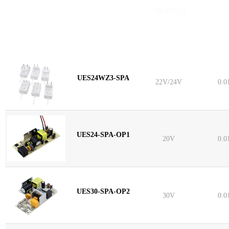
型号
输出电压
UES24WZ3-SPA
22V/24V
0.0
UES24-SPA-OP1
20V
0.0
UES30-SPA-OP2
30V
0.0