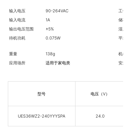
输入电压
90-264VAC
工作温
输入电流
1A
储存温
输出电压范围
±5%
湿度
待机功耗
0.075W
平均故
重量
138g
机械规
应用场所
适用于家电类
安规标
型号
电压（V）
UES36WZ2-240YYYSPA
24.0