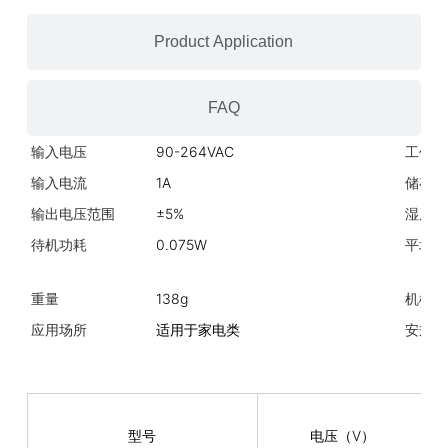
Product Application
FAQ
输入电压
90-264VAC
工作温
输入电流
1A
储存温
输出电压范围
±5%
湿度
待机功耗
0.075W
平均故
重量
138g
机械规
应用场所
适用于家电类
安规标
型号
电压（V）