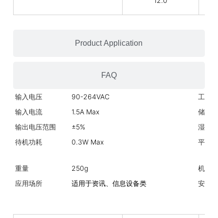
12.0
Product Application
FAQ
输入电压
90-264VAC
工作
输入电流
1.5A Max
储存
输出电压范围
±5%
湿度
待机功耗
0.3W Max
平均
重量
250g
机械
应用场所
适用于资讯、信息设备类
安规