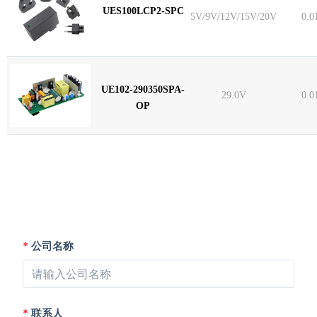
UES100LCP2-SPC
5V/9V/12V/15V/20V
0.0
UE102-290350SPA-
29.0V
0.0
OP
*
公司名称
*
联系人