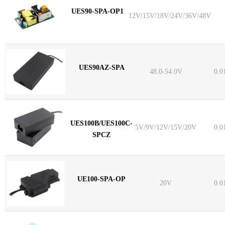
UES90-SPA-OP1
12V/15V/18V/24V/36V/48V
UES90AZ-SPA
48.0-54.0V
0.0
UES100B/UES100C-
5V/9V/12V/15V/20V
0.0
SPCZ
UE100-SPA-OP
20V
0.0