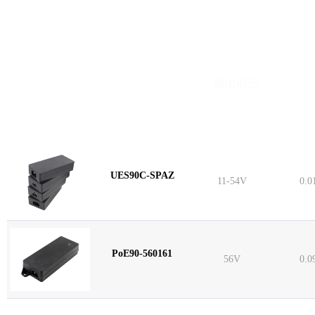
型号
输出电压
UES90C-SPAZ
11-54V
0.0
PoE90-560161
56V
0.0