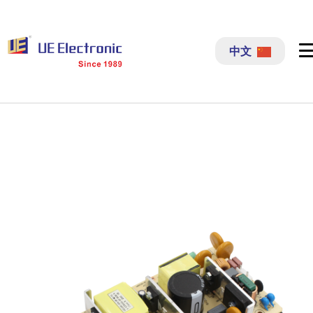
跳
过
中文
内
容