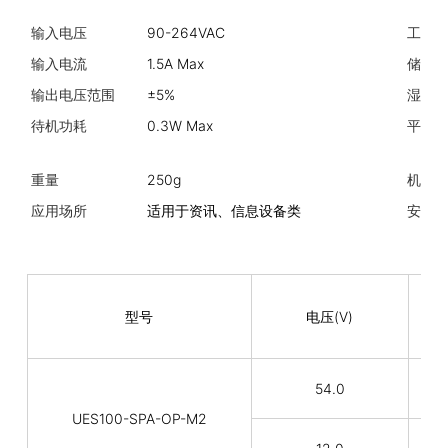
输入电压
90-264VAC
工作
输入电流
1.5A Max
储存
输出电压范围
±5%
湿度
待机功耗
0.3W Max
平均
重量
250g
机械
应用场所
适用于资讯、信息设备类
安规
型号
电压(V)
54.0
UES100-SPA-OP-M2