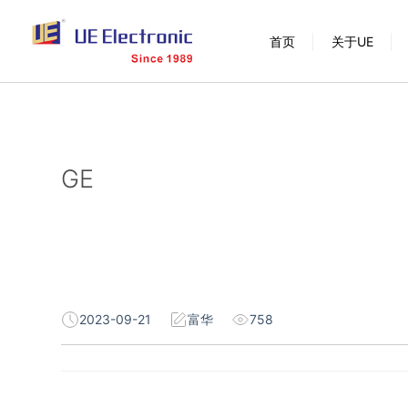
跳
首页
关于UE
过
内
容
GE
2023-09-21
富华
758