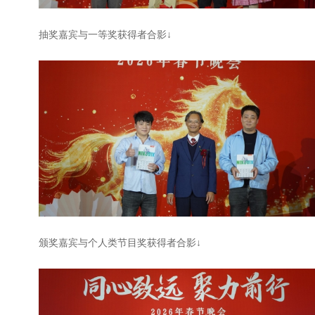
抽奖嘉宾与一等奖获得者合影↓
颁奖嘉宾与个人类节目奖获得者合影↓