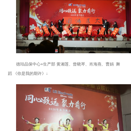
德珀品保中心+生产部 黄湘莲、曾晓琴、肖海燕、曹娟 舞
蹈 《你是我的期许》↓