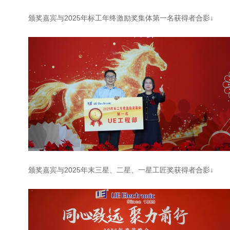
颁奖嘉宾与2025年标工年终激励奖集体第一名获得者合影↓
颁奖嘉宾与2025年末三星、二星、一星工匠奖获得者合影↓