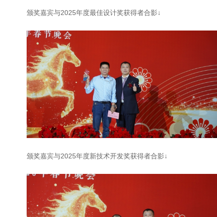
颁奖嘉宾与2025年度最佳设计奖获得者合影↓
颁奖嘉宾与2025年度新技术开发奖获得者合影↓