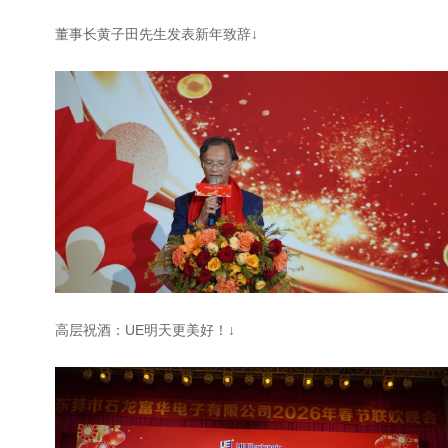
董事长黄子田先生发表新年致辞↓
高层祝酒：UE明天更美好！↓