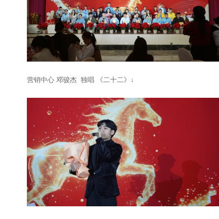
营销中心 邓骏杰 独唱 《二十二》↓