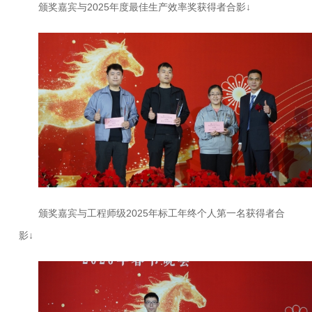
颁奖嘉宾与2025年度最佳生产效率奖获得者合影↓
颁奖嘉宾与工程师级2025年标工年终个人第一名获得者合
影↓