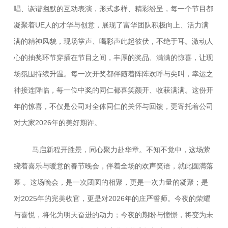
唱、诙谐幽默的互动表演，形式多样、精彩纷呈，每一个节目都
凝聚着UE人的才华与创意，展现了富华团队积极向上、活力满
满的精神风貌，现场掌声、喝彩声此起彼伏，不绝于耳。激动人
心的抽奖环节穿插在节目之间，丰厚的奖品、满满的惊喜，让现
场氛围持续升温。每一次开奖都伴随着阵阵欢呼与尖叫，幸运之
神接连降临，每一位中奖的同仁都喜笑颜开、收获满满。这份开
年的惊喜，不仅是公司对全体同仁的关怀与回馈，更寄托着公司
对大家2026年的美好期许。
马启新程开胜景，同心聚力赴华章。不知不觉中，这场萦
绕着喜乐与暖意的春节晚会，伴着全场的欢声笑语，就此圆满落
幕 。这场晚会，是一次团圆的相聚，更是一次力量的凝聚；是
对2025年的完美收官，更是对2026年的庄严誓师。今夜的荣耀
与喜悦，将化为明天奋进的动力；今夜的期盼与憧憬，将变为未