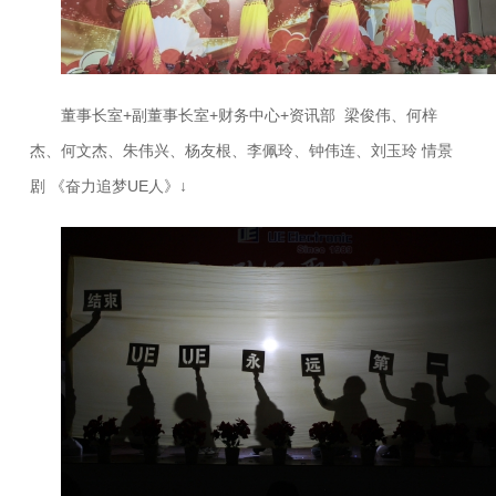
董事长室+副董事长室+财务中心+资讯部 梁俊伟、何梓
杰、何文杰、朱伟兴、杨友根、李佩玲、钟伟连、刘玉玲 情景
剧 《奋力追梦UE人》↓