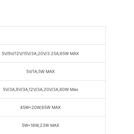
5V/9V/12V/15V/3A;20V/3.25A;65W MAX
5V/1A,5W MAX
5V/3A,9V/3A,12V/3A,20V/3A,60W Max
45W+20W;65W MAX
5W+18W;23W MAX