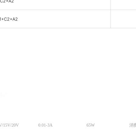
+C2+A2
A1+C2+A2
电压
输出电流
功率
应
V/15V/20V
0.01-3A
65W
消