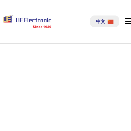
跳
过
中文
内
容